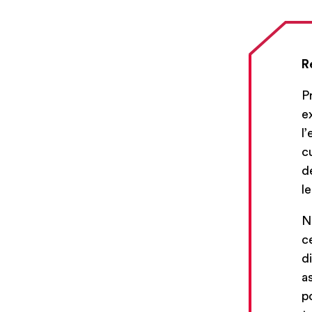
R
P
e
l
c
d
l
N
c
d
a
p