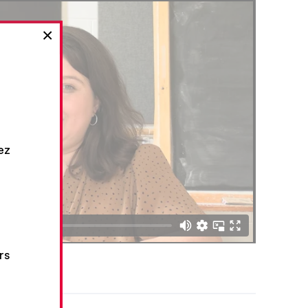
×
ez
rs