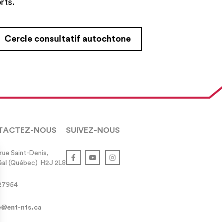
rts.
Cercle consultatif autochtone
TACTEZ-NOUS
SUIVEZ-NOUS
rue Saint-Denis,

al (Québec)  H2J 2L8
27954
e@ent-nts.ca