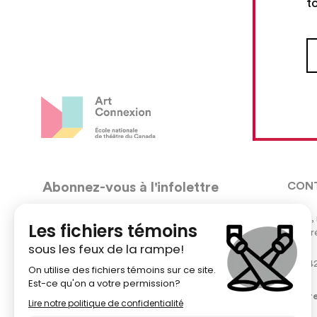
to
Abonnez-vous à l'infolettre
CON
5030, 
Nous vous enverrons des courriels occasionnels avec
Montré
les nouveaux ateliers et les nouveaux développements
de l’École nationale de théâtre.
51484
Votre adresse courriel
centr