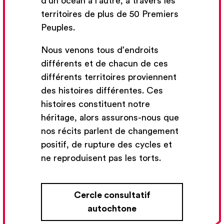
d’un océan à l’autre, à travers les
territoires de plus de 50 Premiers
Peuples.
Nous venons tous d’endroits
différents et de chacun de ces
différents territoires proviennent
Abonnez-vous à l'infolettre
des histoires différentes. Ces
histoires constituent notre
Nous vous enverrons des courriels occasionnels avec
héritage, alors assurons-nous que
les nouveaux ateliers et les nouveaux développements
de l’École nationale de théâtre.
nos récits parlent de changement
positif, de rupture des cycles et
ne reproduisent pas les torts.
Votre adresse courriel
Cercle consultatif
autochtone
Inscrivez-vous