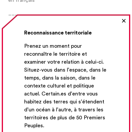
en français
___
×
www.nannespringer.com/
Reconnaissance territoriale
www.fredericarthurchabot.com
Prenez un moment pour
www.lichtkammer.com
reconnaître le territoire et
examiner votre relation à celui-ci.
« Le paysage de notre vie, à la fois naturel et
Situez-vous dans l’espace, dans le
humain, est à la base de tout notre travail. Nous
temps, dans la saison, dans le
souhaitons mettre l’accent sur toutes les
contexte culturel et politique
personnes avec lesquelles nous collaborons et
actuel. Certain.es d’entre vous
sur leur incroyable talent. »
habitez des terres qui s’étendent
d’un océan à l’autre, à travers les
territoires de plus de 50 Premiers
Peuples.