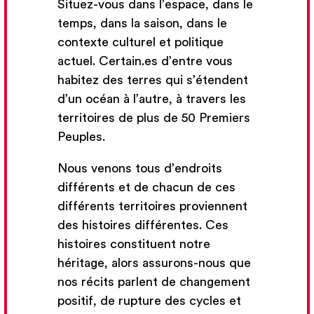
Situez-vous dans l’espace, dans le
son travail, il émerge de ses recherches des
temps, dans la saison, dans le
créations atypiques qui cherchent à ébranler
contexte culturel et politique
les perceptions du spectateur et questionnent
actuel. Certain.es d’entre vous
les limites de la représentation.
habitez des terres qui s’étendent
d’un océan à l’autre, à travers les
territoires de plus de 50 Premiers
Peuples.
Nous venons tous d’endroits
différents et de chacun de ces
différents territoires proviennent
des histoires différentes. Ces
histoires constituent notre
héritage, alors assurons-nous que
nos récits parlent de changement
Contenu du cours
positif, de rupture des cycles et