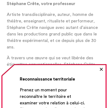
Stéphane Crête, votre professeur
Artiste transdisciplinaire, auteur, homme de
théâtre, enseignant, ritualiste et performeur,
Stéphane Crête navigue avec autant d’aisance
dans les productions grand public que dans le
théâtre expérimental, et ce depuis plus de 30
ans.
À travers une œuvre qui se veut libérée des
étiquettes conventionnelles, Stéphane Crête
×
s’est engagé à creuser un sillon qui explore les
grands thèmes qui lui sont chers : la
Reconnaissance territoriale
transgression des convenances morales, la
Prenez un moment pour
transe et les états altérés de conscience, la
reconnaître le territoire et
danse entre le profane et le sacré. Cultivant
examiner votre relation à celui-ci.
avec passion une attitude de laborantin face à