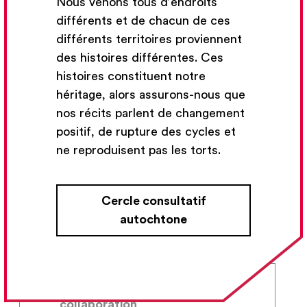
Nous venons tous d’endroits
différents et de chacun de ces
différents territoires proviennent
des histoires différentes. Ces
histoires constituent notre
Contenu du cours
héritage, alors assurons-nous que
nos récits parlent de changement
Reconnaître et comprendre
positif, de rupture des cycles et
l’appropriation culturelle
ne reproduisent pas les torts.
Cercle consultatif
Inspiration et responsabilité
autochtone
Humilité, authenticité et
collaboration