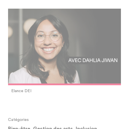
Elance DEI
Catégories
Bien-être
,
Gestion des arts
,
Inclusion
,