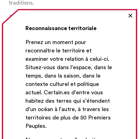
traditions.
×
Au programme : des trucs pour comprendre les
nuances et les pièges de l’appropriation
Reconnaissance territoriale
culturelle vous permettant de créer un art
sensible et culturellement responsable.
Prenez un moment pour
reconnaître le territoire et
Ensemble, développons des pratiques
examiner votre relation à celui-ci.
artistiques qui comblent les fossés, célèbrent la
Situez-vous dans l’espace, dans le
diversité et promeuvent l’harmonie culturelle.
temps, dans la saison, dans le
contexte culturel et politique
actuel. Certain.es d’entre vous
habitez des terres qui s’étendent
d’un océan à l’autre, à travers les
territoires de plus de 50 Premiers
Peuples.