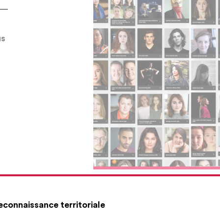
us
École nationale de théâtre du Canada
econnaissance territoriale