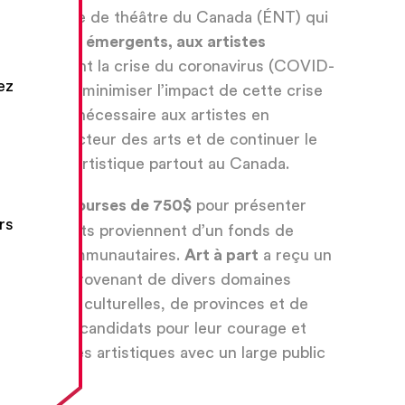
ole nationale de théâtre du Canada (ÉNT) qui
s de théâtre émergents, aux artistes
uté pendant la crise du coronavirus (COVID-
ez
 participer à minimiser l’impact de cette crise
er une aide nécessaire aux artistes en
dans le secteur des arts et de continuer le
 dialogue artistique partout au Canada.
reçu des bourses de 750$
pour présenter
rs
 Ces montants proviennent d’un fonds de
tiatives communautaires.
Art à part
a reçu un
idatures provenant de divers domaines
 d’origines culturelles, de provinces et de
r tous les candidats pour leur courage et
et pratiques artistiques avec un large public