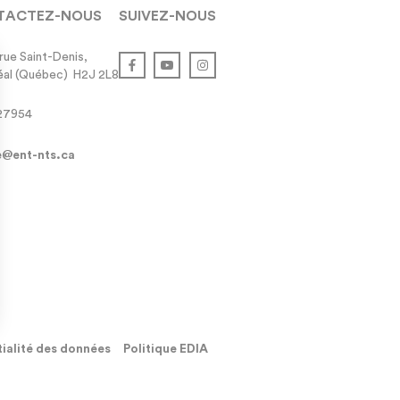
TACTEZ-NOUS
SUIVEZ-NOUS
rue Saint-Denis,

al (Québec)  H2J 2L8
27954
e@ent-nts.ca
tialité des données
Politique EDIA