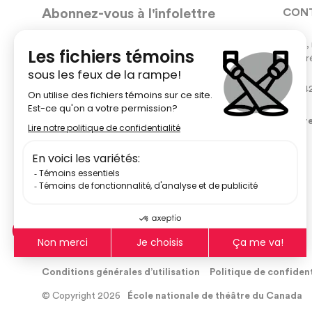
Abonnez-vous à l'infolettre
CON
5030, 
Nous vous enverrons des courriels occasionnels avec
Montré
les nouveaux ateliers et les nouveaux développements
de l’École nationale de théâtre.
51484
Votre adresse courriel
centr
Inscrivez-vous
Conditions générales d’utilisation
Politique de confiden
© Copyright 2026
École nationale de théâtre du Canada