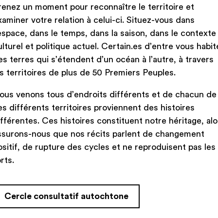
renez un moment pour reconnaître le territoire et
Art à part
est un projet de l’Éc
xaminer votre relation à celui-ci. Situez-vous dans
a offert du soutien
aux artiste
’espace, dans le temps, dans la saison, dans le contexte
professionnels
et à la communa
ulturel et politique actuel. Certain.es d’entre vous habit
19). Il s’agissait d’une façon de
es terres qui s’étendent d’un océan à l’autre, à travers
sur le milieu des arts, d’apport
es territoires de plus de 50 Premiers Peuples.
injectant rapidement des fonds 
partage des connaissances et le
ous venons tous d’endroits différents et de chacun de
es différents territoires proviennent des histoires
100 artistes de la relève
ont 
ifférentes. Ces histoires constituent notre héritage, alo
une œuvre artistique en ligne.
ssurons-nous que nos récits parlent de changement
l’ÉNT dédié uniquement aux ini
ositif, de rupture des cycles et ne reproduisent pas les
nombre impressionnant de cand
rts.
d’études théâtrales, de langues,
régions. Nous tenons à remercie
désir de partager leurs oeuvres 
Cercle consultatif autochtone
lors de cette période difficile.